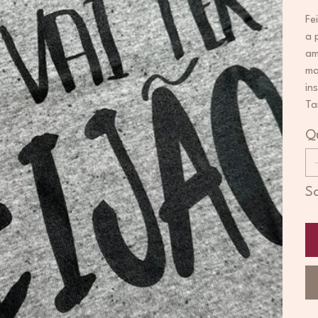
Fe
a 
am
ma
in
Ta
Q
S