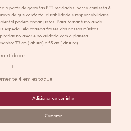
ita a partir de garrafas PET recicladas, nossa camiseta é
prova de que conforto, durabilidade e responsabilidade
biental podem andar juntos. Para tornar tudo ainda
is especial, ela carrega frases das nossas músicas,
spiradas no amor e no cuidado com o planeta.
manho: 73 cm ( altura) x 55 cm ( cintura)
uantidade
omente 4 em estoque
Adicionar ao carrinho
Comprar