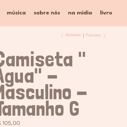
música
sobre nós
na mídia
livro
Anterior
Próximo
Camiseta "
Água" -
Masculino -
Tamanho G
ço
$ 105,00