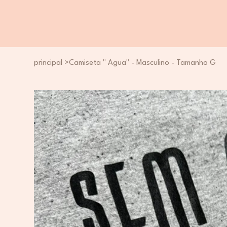
principal
>
Camiseta " Água" - Masculino - Tamanho G