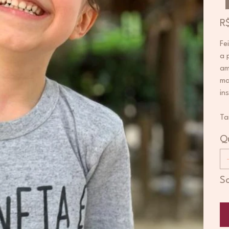
Pre
R
Fe
a 
am
ma
in
Ta
Q
S