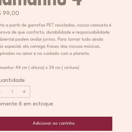
ço
$ 99,00
ita a partir de garrafas PET recicladas, nossa camiseta é
prova de que conforto, durabilidade e responsabilidade
biental podem andar juntos. Para tornar tudo ainda
is especial, ela carrega frases das nossas músicas,
spiradas no amor e no cuidado com o planeta.
manho: 44 cm ( altura) x 34 cm ( cintura)
uantidade
omente 6 em estoque
Adicionar ao carrinho