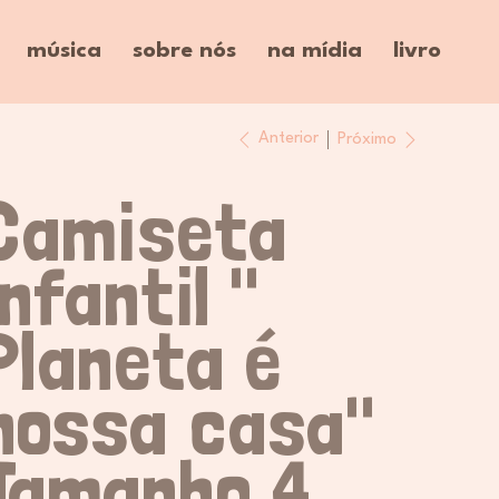
música
sobre nós
na mídia
livro
Anterior
Próximo
Camiseta
infantil "
Planeta é
nossa casa"
Tamanho 4