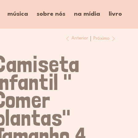
música
sobre nós
na mídia
livro
Anterior
Próximo
Camiseta
infantil "
Comer
plantas"
Tamanho 4