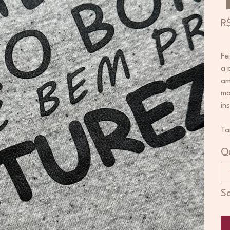
Pre
R
Fe
a 
am
ma
in
Ta
Q
S