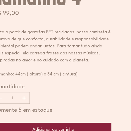
ço
$ 99,00
ita a partir de garrafas PET recicladas, nossa camiseta é
prova de que conforto, durabilidade e responsabilidade
biental podem andar juntos. Para tornar tudo ainda
is especial, ela carrega frases das nossas músicas,
spiradas no amor e no cuidado com o planeta.
manho: 44cm ( altura) x 34 cm ( cintura)
uantidade
omente 5 em estoque
Adicionar ao carrinho